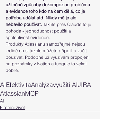
užitečné způsoby dekompozice problému 
a evidence toho kdo na čem dělá, co je 
potřeba udělat atd. Nikdy mě je ale 
nebavilo používat.
 Takhle přes Claude to je 
pohoda - jednoduchost použití a 
spolehlivost evidence. 
Produkty Atlassianu samozřejmě nejsou 
jediné co si takhle můžete připojit a začít 
používat. Podobně už využívám propojení 
na poznámky v Notion a funguje to velmi 
dobře. 
AI
Efektivita
Analýza
využití AI
JIRA
Atlassian
MCP
AI
Firemní život