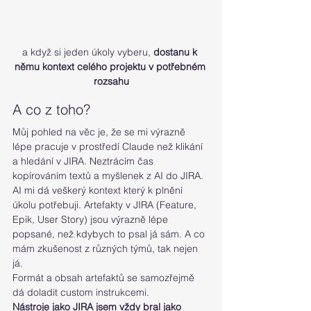
a když si jeden úkoly vyberu, 
dostanu k 
němu kontext celého projektu v potřebném 
rozsahu
A co z toho?
Můj pohled na věc je, že se mi výrazně 
lépe pracuje v prostředí Claude než klikání 
a hledání v JIRA. Neztrácím čas 
kopírováním textů a myšlenek z AI do JIRA. 
AI mi dá veškerý kontext který k plnění 
úkolu potřebuji. Artefakty v JIRA (Feature, 
Epik, User Story) jsou výrazně lépe 
popsané, než kdybych to psal já sám. A co 
mám zkušenost z různých týmů, tak nejen 
já. 
Formát a obsah artefaktů se samozřejmě 
dá doladit custom instrukcemi.
Nástroje jako JIRA jsem vždy bral jako 