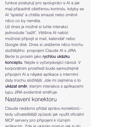
funkce poskytují pro spolupráci s AI a jak 
mají případně ošetřenou kontrolu, kdyby se 
AI "spletla" a chtěla smazat nebo změnit 
něco co by neměla.
Už dnes je možné si tuhle interakci 
jednoduše "zažít". Většina AI nabízí 
možnost připojit si mail, kalendář nebo 
Google disk. Dnes si ukážeme něco trochu 
složitějšího  propojení Claude AI s JIRA.
Berte to prosím jako 
rychlou ukázku 
konceptu
. Nejde o vyčerpávající návod. V 
korporátním prostředí bude samozřejmě 
připojení AI a nějaké aplikace s interními 
daty trochu složitější. Jde mi zejména o to 
ukázat směr
, kterým interakce s aplikacemi 
typu JIRA evidentně směřuje.
Nastavení konektoru
Claude nedávno přidal správu konektorů - 
tedy uživatelštější způsob jak využít oficiální 
MCP servery pro připojení k různým 
aplikacím. Zde je ukázán postup jak si do 