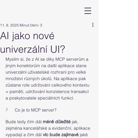
11. 8. 2025
Minut čtení: 3
AI jako nové
univerzální UI?
Myslím si, že z AI se díky MCP serverům a 
jiným konektorům na další aplikace stane 
univerzální uživatelské rozhraní pro velké 
množství různých úkolů. Na aplikace pak 
zůstane role udržování celkového kontextu 
= paměti, udržování konzistence transakcí 
a poskytovatele speciálních funkcí. 
Co je to MCP server?
Bude tedy čím dál 
méně důležité
 jak, 
zejména kancelářské a evidenční, aplikace 
vypadají a čím dál 
víc bude zajímavé
 jaké 