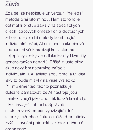
Závěr
Zdá se, že neexistuje univerzální "nejlepší" 
metoda brainstormingu. Namísto toho je 
optimální přístup závislý na specifických 
cílech, časových omezeních a dostupných 
zdrojích. Hybridní metody kombinující 
individuální práci, AI asistenci a skupinové 
hodnocení však nabízejí konzistentně 
nejlepší výsledky z hlediska kvality i kvantity 
generovaných nápadů. Příště zkuste před 
skupinový brainstorming zařadit 
individuální a AI asistovanou práci a uvidíte 
jaký to bude mít vliv na vaše výsledky.
Při implementaci těchto poznatků je 
důležité pamatovat, že AI nástroje jsou 
nejefektivnější jako doplněk lidské kreativity, 
nikoli jako její náhrada. Správně 
strukturovaný proces využívající silné 
stránky každého přístupu může dramaticky 
zvýšit inovační potenciál jakéhokoli týmu či 
organizace.