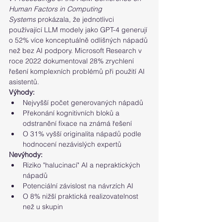
Human Factors in Computing 
Systems
 prokázala, že jednotlivci 
používající LLM modely jako GPT-4 generují 
o 52% více konceptuálně odlišných nápadů 
než bez AI podpory. Microsoft Research v 
roce 2022 dokumentoval 28% zrychlení 
řešení komplexních problémů při použití AI 
asistentů.
Výhody:
Nejvyšší počet generovaných nápadů
Překonání kognitivních bloků a 
odstranění fixace na známá řešení
O 31% vyšší originalita nápadů podle 
hodnocení nezávislých expertů
Nevýhody:
Riziko "halucinací" AI a nepraktických 
nápadů
Potenciální závislost na návrzích AI
O 8% nižší praktická realizovatelnost 
než u skupin