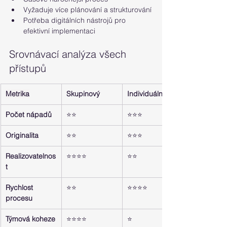
Vyžaduje více plánování a strukturování
Potřeba digitálních nástrojů pro 
efektivní implementaci
Srovnávací analýza všech 
přístupů
Metrika
Skupinový
Individuální
Počet nápadů
⭐⭐
⭐⭐⭐
Originalita
⭐⭐
⭐⭐⭐
Realizovatelnos
⭐⭐⭐⭐
⭐⭐
t
Rychlost 
⭐⭐
⭐⭐⭐⭐
procesu
Týmová koheze
⭐⭐⭐⭐
⭐