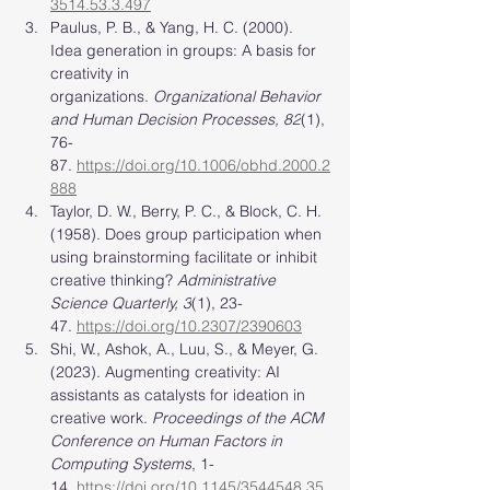
3514.53.3.497
Paulus, P. B., & Yang, H. C. (2000). 
Idea generation in groups: A basis for 
creativity in 
organizations. 
Organizational Behavior 
and Human Decision Processes, 82
(1), 
76-
87. 
https://doi.org/10.1006/obhd.2000.2
888
Taylor, D. W., Berry, P. C., & Block, C. H. 
(1958). Does group participation when 
using brainstorming facilitate or inhibit 
creative thinking? 
Administrative 
Science Quarterly, 3
(1), 23-
47. 
https://doi.org/10.2307/2390603
Shi, W., Ashok, A., Luu, S., & Meyer, G. 
(2023). Augmenting creativity: AI 
assistants as catalysts for ideation in 
creative work. 
Proceedings of the ACM 
Conference on Human Factors in 
Computing Systems
, 1-
14. 
https://doi.org/10.1145/3544548.35