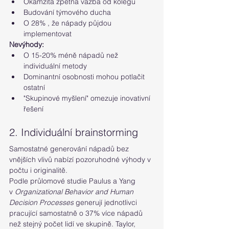
Okamžitá zpětná vazba od kolegů
Budování týmového ducha
O 28% , že nápady půjdou 
implementovat
Nevýhody:
O 15-20% méně nápadů než 
individuální metody
Dominantní osobnosti mohou potlačit 
ostatní
"Skupinové myšlení" omezuje inovativní 
řešení
2. Individuální brainstorming
Samostatné generování nápadů bez 
vnějších vlivů nabízí pozoruhodné výhody v 
počtu i originalitě.
Podle průlomové studie Paulus a Yang 
v 
Organizational Behavior and Human 
Decision Processes
 generují jednotlivci 
pracující samostatně o 37% více nápadů 
než stejný počet lidí ve skupině. Taylor, 