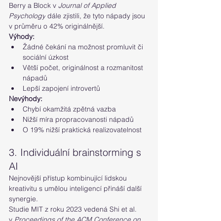
Berry a Block v 
Journal of Applied 
Psychology
 dále zjistili, že tyto nápady jsou 
v průměru o 42% originálnější.
Výhody:
Žádné čekání na možnost promluvit či 
sociální úzkost
Větší počet, originálnost a rozmanitost 
nápadů
Lepší zapojení introvertů
Nevýhody:
Chybí okamžitá zpětná vazba
Nižší míra propracovanosti nápadů
O 19% nižší praktická realizovatelnost
3. Individuální brainstorming s 
AI
Nejnovější přístup kombinující lidskou 
kreativitu s umělou inteligencí přináší další  
synergie.
Studie MIT z roku 2023 vedená Shi et al. 
v 
Proceedings of the ACM Conference on 