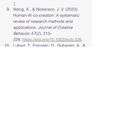
1
Wang, K., & Nickerson, J. V. (2023). 
Human-AI co-creation: A systematic 
review of research methods and 
applications. 
Journal of Creative 
Behavior, 57
(2), 213-
229. 
https://doi.org/10.1002/jocb.535
Lubart, T., Esposito, D., Gubenko, A., & 
Houssemand, C. (2021). From 
traditional to AI-enhanced 
brainstorming: Analysis of process and 
outcomes. 
Computers in Human 
Behavior, 124
, 
106926. 
https://doi.org/10.1016/j.chb.2
021.106926
AI
Efektivita
využití AI
brainstorming
Firemní život
Výzkum