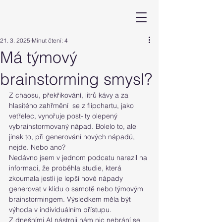
21. 3. 2025
Minut čtení: 4
Má týmový
brainstorming smysl?
Z chaosu, překřikování, litrů kávy a za 
hlasitého zahřmění  se z flipchartu, jako 
vetřelec, vynořuje post-ity olepený 
vybrainstormovaný nápad. Bolelo to, ale 
jinak to, při generování nových nápadů, 
nejde. Nebo ano? 
Nedávno jsem v jednom podcatu narazil na 
informaci, že proběhla studie, která 
zkoumala jestli je lepší nové nápady 
generovat v klidu o samotě nebo týmovým 
brainstormingem. Výsledkem měla být 
výhoda v individuálním přístupu.
Z dnešními AI nástroji nám nic nebrání se 