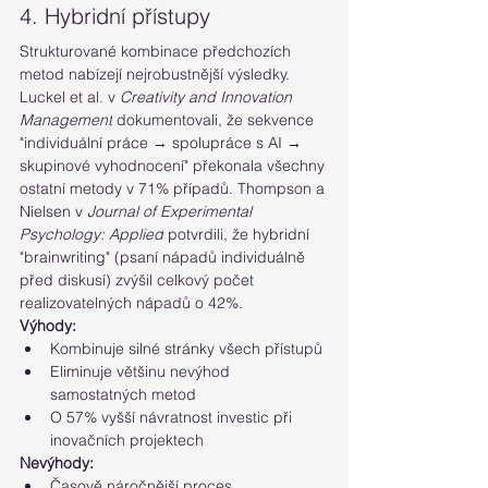
4. Hybridní přístupy
Strukturované kombinace předchozích 
metod nabízejí nejrobustnější výsledky.
Luckel et al. v 
Creativity and Innovation 
Management
 dokumentovali, že sekvence 
"individuální práce → spolupráce s AI → 
skupinové vyhodnocení" překonala všechny 
ostatní metody v 71% případů. Thompson a 
Nielsen v 
Journal of Experimental 
Psychology: Applied
 potvrdili, že hybridní 
"brainwriting" (psaní nápadů individuálně 
před diskusí) zvýšil celkový počet 
realizovatelných nápadů o 42%.
Výhody:
Kombinuje silné stránky všech přístupů
Eliminuje většinu nevýhod 
samostatných metod
O 57% vyšší návratnost investic při 
inovačních projektech
Nevýhody:
Časově náročnější proces