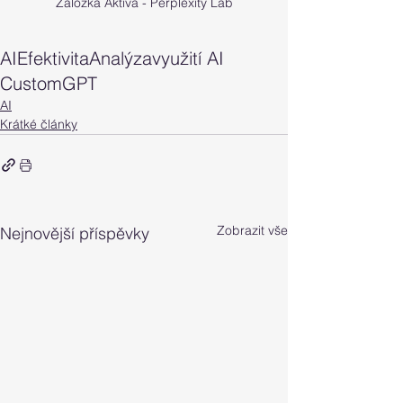
Záložka Aktiva - Perplexity Lab
AI
Efektivita
Analýza
využití AI
CustomGPT
AI
Krátké články
Zobrazit vše
Nejnovější příspěvky