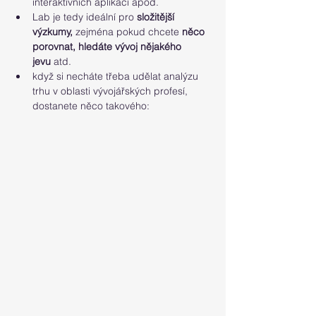
interaktivních aplikací apod.
Lab je tedy ideální pro 
složitější 
výzkumy,
 zejména pokud chcete 
něco 
porovnat, hledáte vývoj nějakého 
jevu
 atd.
když si necháte třeba udělat analýzu 
trhu v oblasti vývojářských profesí, 
dostanete něco takového: