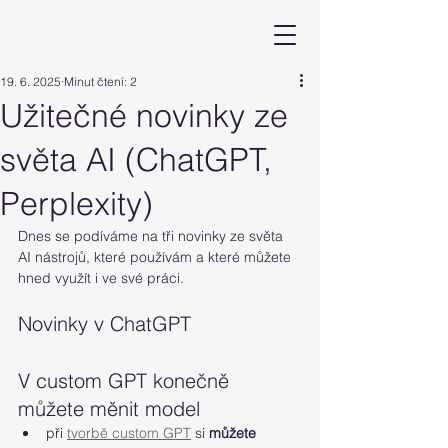
19. 6. 2025
Minut čtení: 2
Užitečné novinky ze
světa AI (ChatGPT,
Perplexity)
Dnes se podíváme na tři novinky ze světa 
AI nástrojů, které používám a které můžete 
hned využít i ve své práci.
Novinky v ChatGPT
V custom GPT konečně 
můžete měnit model
při 
tvorbě custom GPT
 si 
můžete 