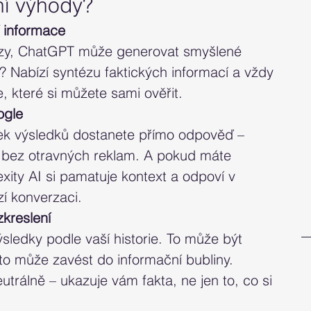
vní výhody?
í informace
azy, ChatGPT může generovat smyšlené 
? Nabízí syntézu faktických informací a vždy 
e, které si můžete sami ověřit. 
ogle
ek výsledků dostanete přímo odpověď – 
 bez otravných reklam. A pokud máte 
exity AI si pamatuje kontext a odpoví v 
í konverzaci. 
zkreslení
sledky podle vaší historie. To může být 
 to může zavést do informační bubliny. 
utrálně – ukazuje vám fakta, ne jen to, co si 