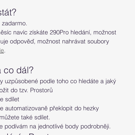
tát?
i zadarmo. 
síc navíc získáte 290Pro hledání, možnost 
ruje odpověď, možnost nahrávat soubory 
de
.
a co dál?
ty uzpůsobené podle toho co hledáte a jaký 
ožit do tzv. Prostorů
e sdílet
e automatizovaně překlopit do hezky 
 můžete také sdílet.
se podívám na jednotlivé body podrobněji.