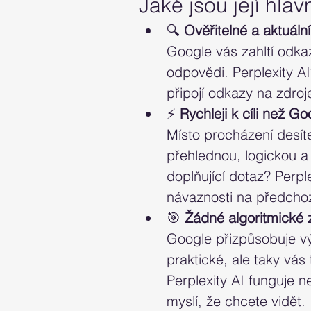
Jaké jsou její hla
🔍 
Ověřitelné a aktuáln
Google vás zahltí odk
odpovědi. Perplexity AI
připojí odkazy na zdroj
⚡ 
Rychleji k cíli než Go
Místo procházení desít
přehlednou, logickou a
doplňující dotaz? Perpl
návaznosti na předchoz
🎯 
Žádné algoritmické 
Google přizpůsobuje vý
praktické, ale taky vás
Perplexity AI funguje ne
myslí, že chcete vidět.