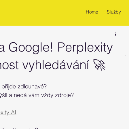
Home
Služby
 Google! Perplexity
ost vyhledávání 🚀
přijde zdlouhavé? 
šlí a nedá vám vždy zdroje?
xity AI