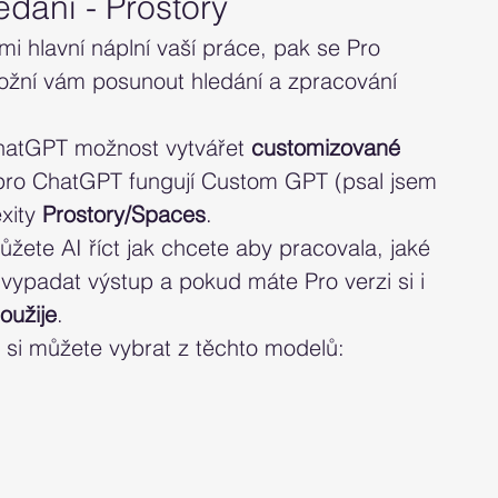
dání - Prostory 
i hlavní náplní vaší práce, pak se Pro 
ožní vám posunout hledání a zpracování 
ChatGPT možnost vytvářet 
customizované 
 pro ChatGPT fungují Custom GPT (psal jsem 
xity
 Prostory/Spaces
. 
ůžete AI říct jak chcete aby pracovala, jaké 
vypadat výstup a pokud máte Pro verzi si i 
oužije
.
 si můžete vybrat z těchto modelů: