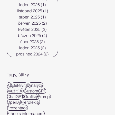
leden 2026
(1)
1 příspěvek
listopad 2025
(1)
1 příspěvek
srpen 2025
(1)
1 příspěvek
červen 2025
(2)
2 příspěvky
květen 2025
(2)
2 příspěvky
březen 2025
(4)
4 příspěvky
únor 2025
(2)
2 příspěvky
leden 2025
(2)
2 příspěvky
prosinec 2024
(2)
2 příspěvky
Tagy, štítky
AI
Efektivita
Analýza
využití AI
CustomGPT
ChatGPT
Grafika
Prompt
OpenAI
Perplexity
Prezentace
Práce s informacemi