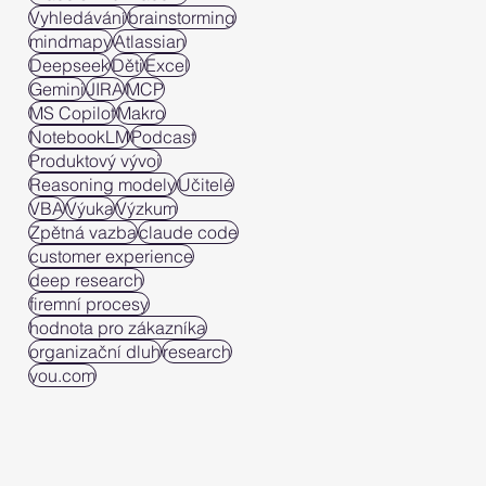
Vyhledávání
brainstorming
mindmapy
Atlassian
Deepseek
Děti
Excel
Gemini
JIRA
MCP
MS Copilot
Makro
NotebookLM
Podcast
Produktový vývoj
Reasoning modely
Učitelé
VBA
Výuka
Výzkum
Zpětná vazba
claude code
customer experience
deep research
firemní procesy
hodnota pro zákazníka
organizační dluh
research
you.com